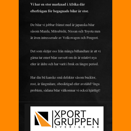
Vi har en stor marknad i Afrika där
efterfrågan för begagnade bilar är stor.
De bilar vi jobbar främst med är japanska bilar
såsom Mazda, Mitsubishi, Nissan och Toyota men
är även intresserade av Volkswagen och Peugeot.
Det som skiljer oss från många bilhandlare är att vi
gärna tar emot bilar oavsett om de är relativt nya
eller är äldre och har varit i bruk en längre period.
Har din bil kanske små defekter såsom bucklor,
rost, är långmilare, obesiktigad eller avställd? Inga
problem, sådana bilar välkomnar vi också hjärtligt!